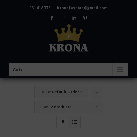
Skip
031 618 773
|
kronafashion@gmail.com
to
Facebook
Instagram
LinkedIn
Pinterest
content
Go to...
Sort by
Default Order
Show
12 Products