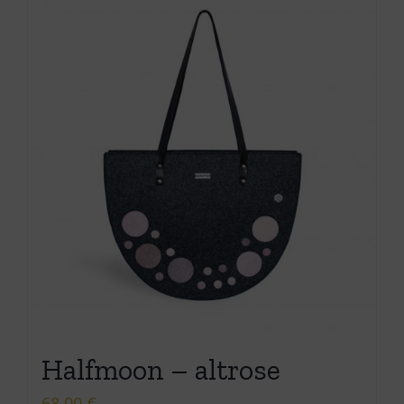
Halfmoon – altrose
68,00
€