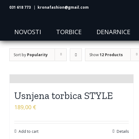
Skip
031 618 773
|
kronafashion@gmail.com
to
content
NOVOSTI
TORBICE
DENARNICE
Sort by
Popularity
Show
12 Products
Usnjena torbica STYLE
189,00
€
Add to cart
Details