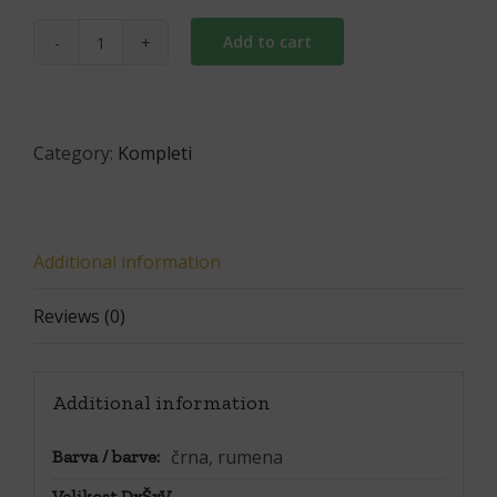
Add to cart
Komplet
torbica
+
pas
Category:
Kompleti
quantity
Additional information
Reviews (0)
Additional information
črna, rumena
Barva / barve:
Velikost DxŠxV