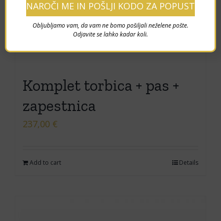
Obljubljamo vam, da vam ne bomo pošiljali neželene pošte.
Odjavite se lahko kadar koli.
Komplet torbica + pas +
zapestnica
237,00
€
Add to cart
Details